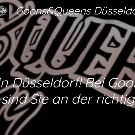
Goons&Queens Düsseldo
in Düsseldorf! Bei G
sind Sie an der richti