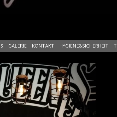
GS
GALERIE
KONTAKT
HYGIENE&SICHERHEIT
T