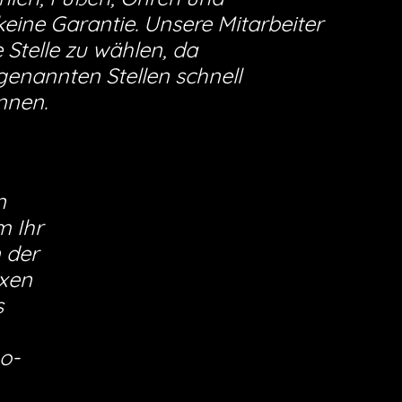
ine Garantie. Unsere Mitarbeiter
Stelle zu wählen, da
enannten Stellen schnell
nnen.
n
m Ihr
 der
exen
s
oo-