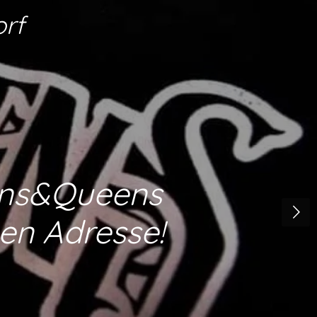
rf
oons&Queens
gen Adresse!